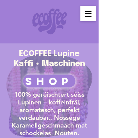
ECOFFEE Lupine
Kaffi + Maschinen
SHOP
100% geréischtert séiss
Lupinen – koffeinfräi,
aromatesch, perfekt
verdaubar.. Nossege
Karamellgeschmaach mat
schockelas Nouten.