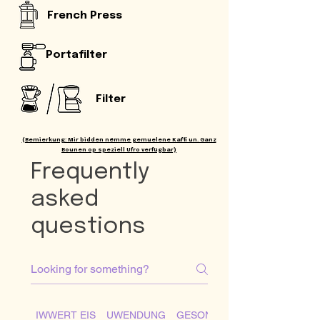
French Press
Portafilter
Filter
(Bemierkung: Mir bidden nëmme gemuelene Kaffi un. Ganz
Bounen op speziell Ufro verfügbar)
Frequently
asked
questions
IWWERT EIS
UWENDUNG
GESONDHEET