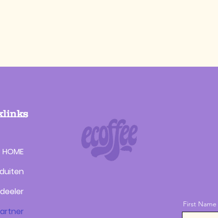
klinks
HOME
duiten
rdeeler
First Name
artner