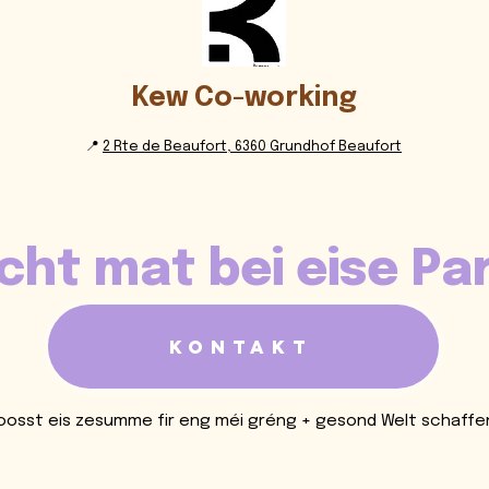
Kew Co-working
📍
2 Rte de Beaufort, 6360 Grundhof Beaufort
ht mat bei eise Pa
Kontakt
oosst eis zesumme fir eng méi gréng + gesond Welt schaffe