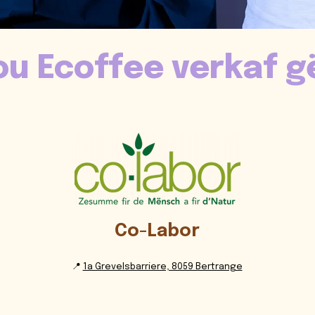
u Ecoffee verkaf g
Co-Labor
📍
1a Grevelsbarriere, 8059 Bertrange