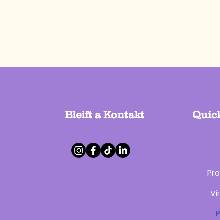
Bleift a Kontakt
Quic
Pro
Vi
P