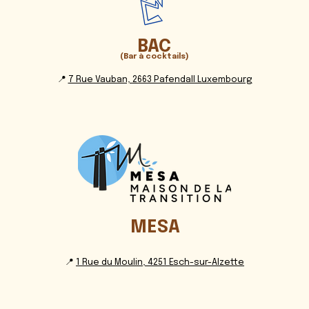
BAC
(Bar à cocktails)
📍
7 Rue Vauban, 2663 Pafendall Luxembourg
MESA
📍
1 Rue du Moulin, 4251 Esch-sur-Alzette