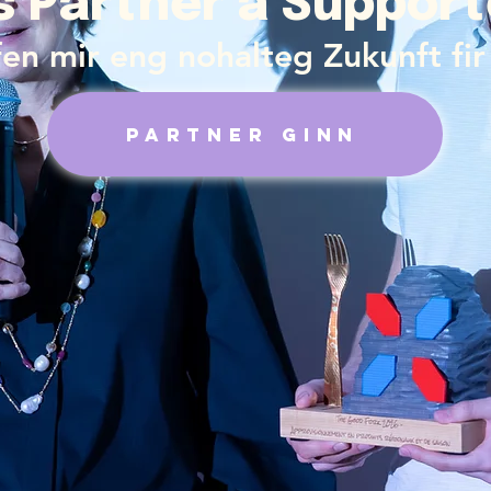
s Partner a Support
n mir eng nohalteg Zukunft fir 
Partner ginn