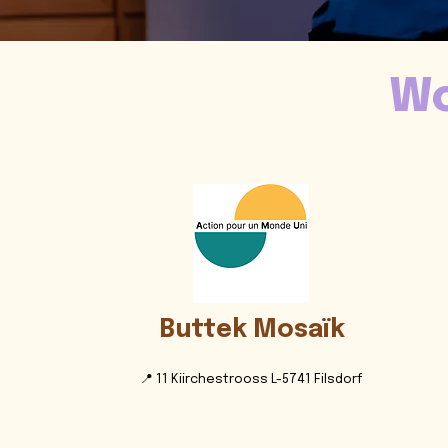
Wo
Buttek Mosaïk
📍 11 Kiirchestrooss L-5741 Filsdorf