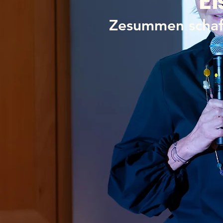
Ei
Zesummen schafe